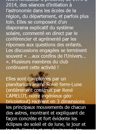
2014, des séances d’initiation à
l’astronomie dans les écoles de la
région, du département, et parfois plus
loin. Elles se composent d’un
diaporama explicatif du système
solaire, commenté en direct par le
conférencier et agrémenté par les
réponses aux questions des enfants.
Les discussions engagées se terminent
souvent « …aux confins de l’Univers…
». Plusieurs membres du club
continuent cette activité !
Elles sont complétées par un
planétarium animé Soleil-Terre-Lune
(entièrement construit par René
CAMELOT, notre ingénieux géo-
bricoletout) recréant en 3 dimensions
les principaux mouvements de chacun
des astres, montrant et expliquant de
façon concrète et fort évidente les
éclipses de soleil et de lune, le jour et
la nuit, l’année et ses équinoxes, les