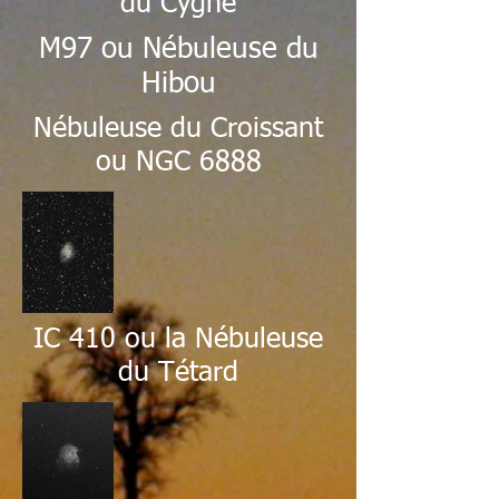
du
Cygne
M97 ou Nébuleuse du
Hibou
Nébuleuse du Croissant
ou NGC 6888
IC 410 ou la Nébuleuse
du Tétard