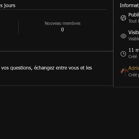
s jours
Informat
Publ
Tout 
Nouveau membres
0
Visib
Visibl
11 m
Créé
 vos questions, échangez entre vous et les 
Adri
Créé 