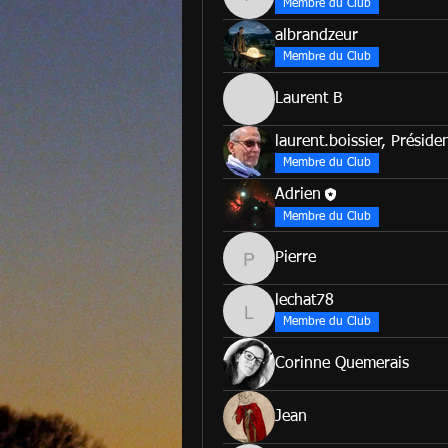
frederique.depland
Membre du Club
albrandzeur
Membre du Club
Laurent B
laurent.boissier, Préside
Membre du Club
Adrien
Membre du Club
Pierre
Pierre
lechat78
lechat78
Membre du Club
Corinne Quemerais
Jean