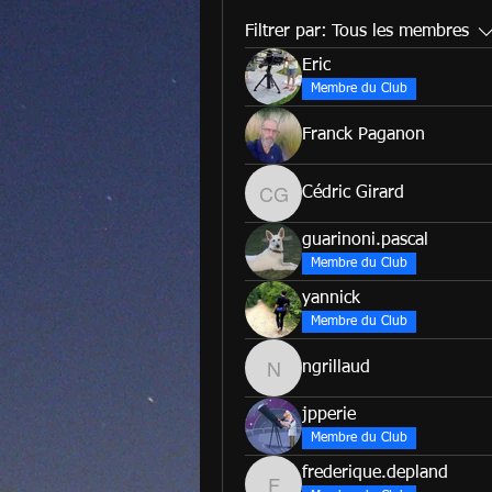
Filtrer par:
Tous les membres
Eric
Membre du Club
Franck Paganon
Cédric Girard
Cédric Girard
guarinoni.pascal
Membre du Club
yannick
Membre du Club
ngrillaud
ngrillaud
jpperie
Membre du Club
frederique.depland