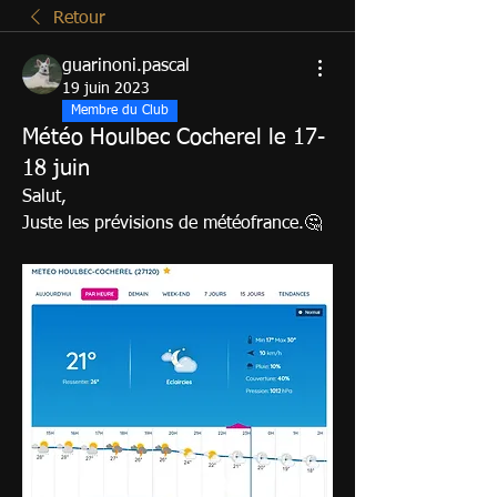
Retour
guarinoni.pascal
19 juin 2023
Membre du Club
Météo Houlbec Cocherel le 17-
18 juin
Salut,
Juste les prévisions de météofrance.🤔