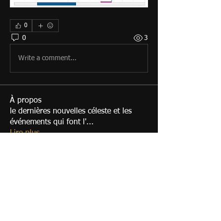
0
0
3
Write a comment...
À propos
le dernières nouvelles céleste et les
événements qui font l'
...
Lire plus
membres
annecarolinehuet
S'abonner
annecarolinehuet
jds1776
S'abonner
jds1776
guarinoni.pascal
S'abonner