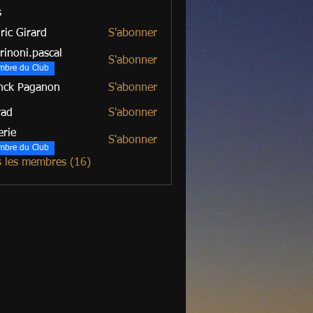
s
ric Girard
S'abonner
irard
rinoni.pascal
S'abonner
mbre du Club
nck Paganon
S'abonner
rad
S'abonner
erie
S'abonner
mbre du Club
s les membres (16)