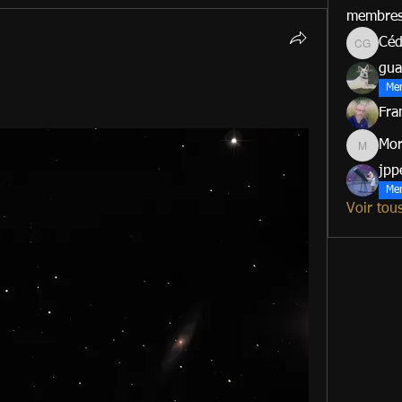
membre
Céd
Cédric G
gua
Me
Fra
Mo
Morad
jpp
Me
Voir tou