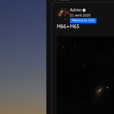
Adrien
21 avril 2020
Membre du Club
M66+M65