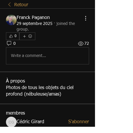
Retour
Franck Paganon
29 septembre 2025
·
joined the
group.
0
0
72
Write a comment...
À propos
Photos de tous les objets du ciel
profond (nébuleuse/amas)
membres
Cédric Girard
S'abonner
Cédric Girard
guarinoni.pascal