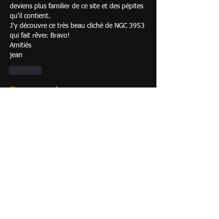
deviens plus familier de ce site et des pépites 
qu'il contient.
J'y découvre ce très beau cliché de NGC 3953 
qui fait rêver. Bravo!
Amitiés
jean
Like
Show more replies
Show more comments
À propos
Photos de tous les objets du ciel
profond (nébuleuse/amas)
membres
Cédric Girard
S'abonner
Cédric Girard