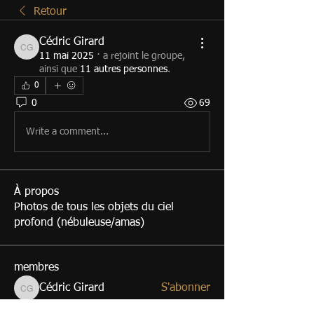
Retour
Cédric Girard
Cédric Girard
11 mai 2025
·
a rejoint le groupe,
ainsi que
11 autres personnes
.
0
0
69
Write a comment...
À propos
Photos de tous les objets du ciel
profond (nébuleuse/amas)
membres
Cédric Girard
S'abonner
Cédric Girard
guarinoni.pascal