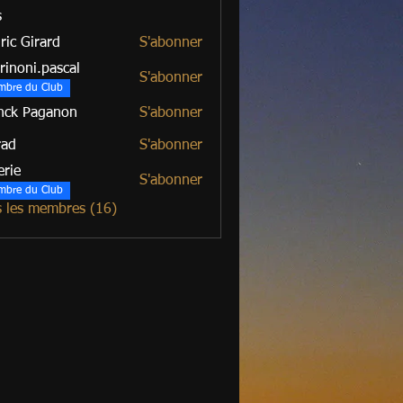
s
ric Girard
S'abonner
irard
rinoni.pascal
S'abonner
mbre du Club
nck Paganon
S'abonner
rad
S'abonner
erie
S'abonner
mbre du Club
s les membres (16)