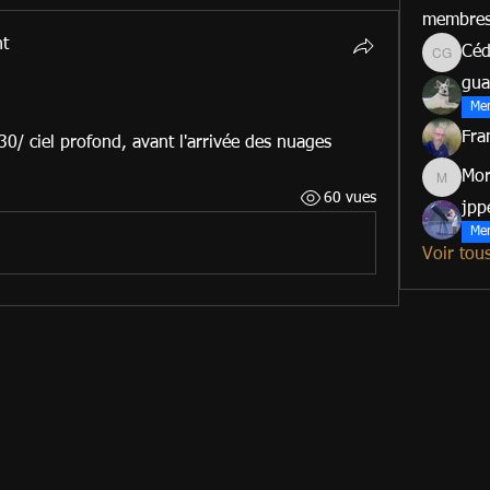
membre
nt
Céd
Cédric G
gua
Me
Fra
0/ ciel profond, avant l'arrivée des nuages 
Mo
Morad
60 vues
jpp
Me
Voir tou