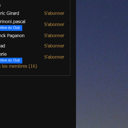
s
ric Girard
S'abonner
irard
rinoni.pascal
S'abonner
mbre du Club
nck Paganon
S'abonner
rad
S'abonner
erie
S'abonner
mbre du Club
s les membres (16)