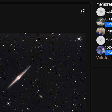
membre
Céd
Cédric G
gua
Me
Fra
Mo
Morad
jpp
Me
Voir tou