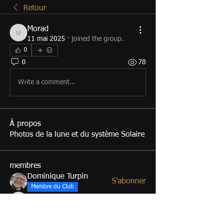
Retour
Morad
Morad
11 mai 2025
·
joined the group.
0
0
78
Write a comment...
À propos
Photos de la lune et du système Solaire
membres
Dominique Turpin
S'abonner
Membre du Club
jds1776
S'abonner
jds1776
albrandzeur