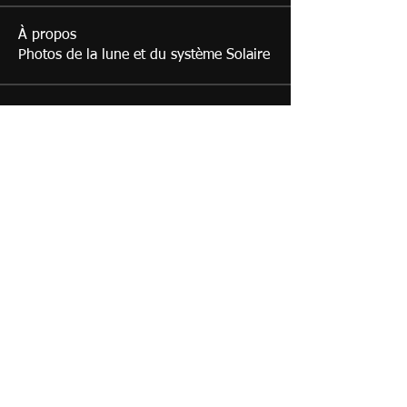
À propos
Photos de la lune et du système Solaire
membres
Dominique Turpin
S'abonner
Membre du Club
jds1776
S'abonner
jds1776
albrandzeur
S'abonner
Membre du Club
Franck Paganon
S'abonner
Laurent B
S'abonner
Voir tous les membres (14)