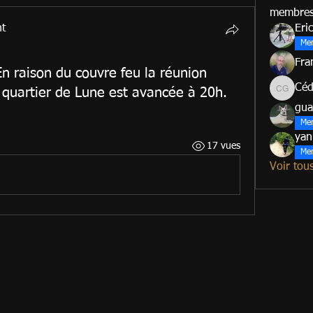
membre
nt
Eric
Me
Fra
n raison du couvre feu la réunion
Céd
 quartier de Lune est avancée à 20h.
Cédric G
gua
Me
yan
17 vues
Me
Voir tou