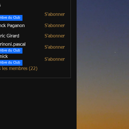
s
S'abonner
mbre du Club
nck Paganon
S'abonner
ric Girard
S'abonner
irard
rinoni.pascal
S'abonner
mbre du Club
nick
S'abonner
mbre du Club
s les membres (22)