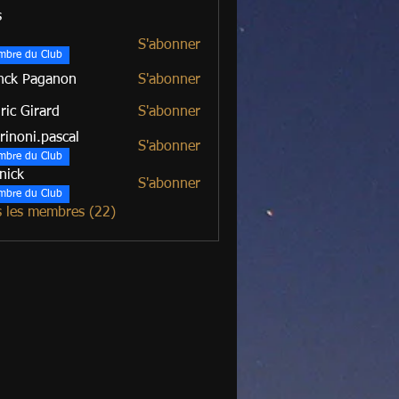
s
S'abonner
mbre du Club
nck Paganon
S'abonner
ric Girard
S'abonner
irard
rinoni.pascal
S'abonner
mbre du Club
nick
S'abonner
mbre du Club
s les membres (22)