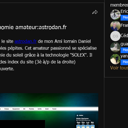
membre
Eric
Me
Fra
onomie amateur:astrodan.fr
Céd
Cédric G
e site 
astrodan.fr
 de mon Ami lorrain Daniel 
gua
es pépites. Cet amateur passionné se spécialise 
Me
e du soleil grâce à la technologie "SOLEX". Il 
yan
des index du site (3è à/p de la droite)
Me
Voir tou
uverte.