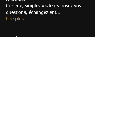
Curieux, simples visiteurs posez vos
questions, échangez ent
...
Lire plus
membres
Eric
S'abonner
Membre du Club
Franck Paganon
S'abonner
Cédric Girard
S'abonner
Cédric Girard
guarinoni.pascal
S'abonner
Membre du Club
yannick
S'abonner
Membre du Club
Voir tous les membres (22)