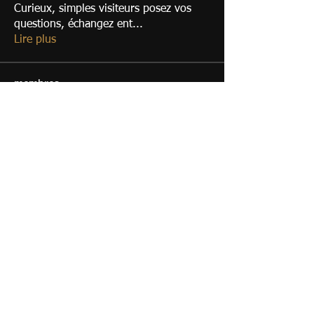
Curieux, simples visiteurs posez vos
questions, échangez ent
...
Lire plus
membres
Eric
S'abonner
Membre du Club
Franck Paganon
S'abonner
Cédric Girard
S'abonner
Cédric Girard
guarinoni.pascal
S'abonner
Membre du Club
yannick
S'abonner
Membre du Club
Voir tous les membres (22)