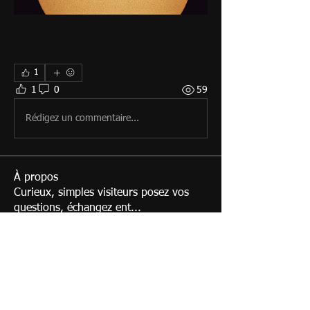
1
1
0
59
Rédigez un commentaire...
À propos
Curieux, simples visiteurs posez vos
questions, échangez ent
...
Lire plus
membres
Eric
S'abonner
Membre du Club