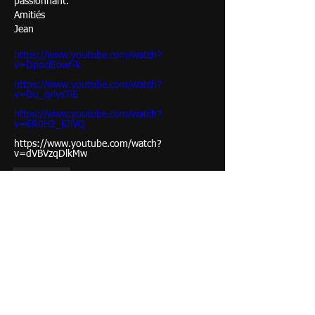
passionnant.
Amitiés
Jean
https://www.youtube.com/watch?
v=DpoclEowf-k
https://www.youtube.com/watch?
v=Du_qrlysTiE
https://www.youtube.com/watch?
v=6R0H2_KIiVQ
https://www.youtube.com/watch?
v=dVBVzqDlkMw
좋아요
댓글 펼치기
À propos
Curieux, simples visiteurs posez vos
questions, échangez ent
...
Lire plus