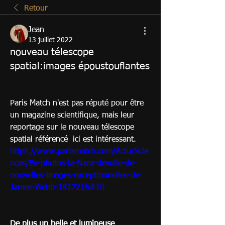
Retour
Jean
13 juillet 2022
nouveau télescope
spatial:images époustouflantes
Paris Match n'est pas réputé pour être 
un magazine scientifique, mais leur 
reportage sur le nouveau télescope 
spatial référencé  ici est intéressant.
https://www.parismatch.com/Actu/Scie
nces/En-photos-la-Nasa-devoile-de-
nouvelles-images-exceptionnelles-de-
James-Webb-1817216#10
De plus un belle et lumineuse 