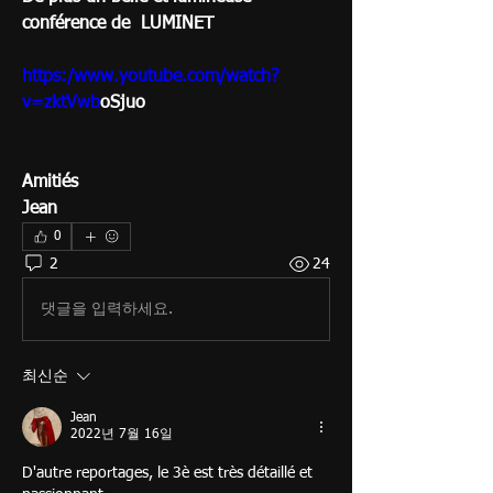
conférence de  LUMINET
https:/www.youtube.com/watch?
v=zktVwb
oSjuo
Amitiés
Jean
0
2
24
댓글을 입력하세요.
최신순
Jean
2022년 7월 16일
D'autre reportages, le 3è est très détaillé et 